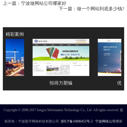
上一篇：
宁波做网站公司哪家好
下一篇：
做一个网站到底多少钱?
精彩案例
询
恒得力塑编
优品
Copyright © 2008-2017 longyu Information Technology Co., Ltd .All rights reserved. 版
权所有：宁波龍宇网络科技有限公司
浙ICP备16006452号-2
宁波网络公司
哪家